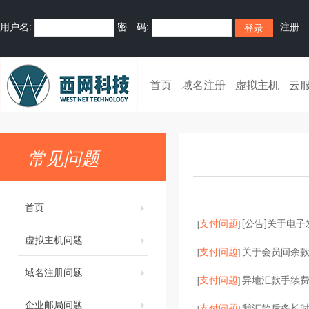
用户名:
密 码:
注册
首页
域名注册
虚拟主机
云
常见问题
首页
支付问题
[公告]关于电
[
]
虚拟主机问题
支付问题
关于会员间余
[
]
域名注册问题
支付问题
异地汇款手续
[
]
企业邮局问题
支付问题
我汇款后多长
[
]