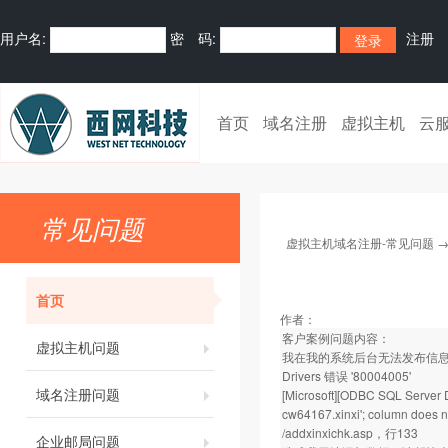
用户名:
密 码:
注册
首页
域名注册
虚拟主机
云
常见问题
虚拟主机域名注册-常见问题
首页
作者：
客户案例问题内容：
虚拟主机问题
我在我的系统后台无法发布信息，。发布
Drivers 错误 '80004005'
域名注册问题
[Microsoft][ODBC SQL Server D
cw64167.xinxi'; column does no
/addxinxichk.asp，行133
企业邮局问题