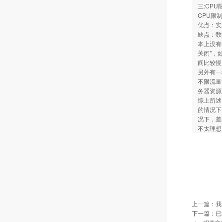
三:CPU
CPU限
优点：实
缺点：数
本上没有
关闭"，
间比较慢
另外有一
不限流量
务器资源
综上所述
的情况下
况下，差
不太理想
上一篇：
我
下一篇：已