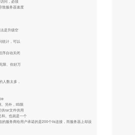
常访问，必须
导致服务器速度
办法是升级空
问统计，可以
程序自动关闭
。
无限、你好万
的人数太多，
ce
。另外，IIS限
供rar文件供用
总和。也就是一个
的服务商给用户承诺的是200个iis连接，而服务器上却设