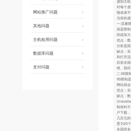
虚拟主机
对每个虚
网站推广问题
慢或者不
当前的虚
一:流量
其他问题
就是限制
间或加大
主机租用问题
优点：数
分析是因
缺点：实
数据库问题
和打开流
目前全国
支付问题
维、我司
二:IIS限
IIS限
网站就会
优点：实
缺点：数
Unav
制有时不
户下载，
几百元的
置为20
全国排名