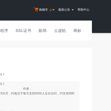
购物车
最新公告
帮助中心
0
小程序
SSL证书
邮局
云虚机
商标
吗？
吗？
作者：
5G/月，约相当于每天支持2000人左右访问，约支持同时