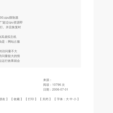
,cpu限制基
"超过cpu资源即
运行。并且恢复时
称其虚拟主机
由是：网站占服
的访问量不大
访问量较大的情
站运行效果就会
来源：
阅读：
10796
次
日期：
2006-07-01
朋友
】 【
收藏
】 【
打印
】 【
关闭
】 【 字体：
大
中
小
】