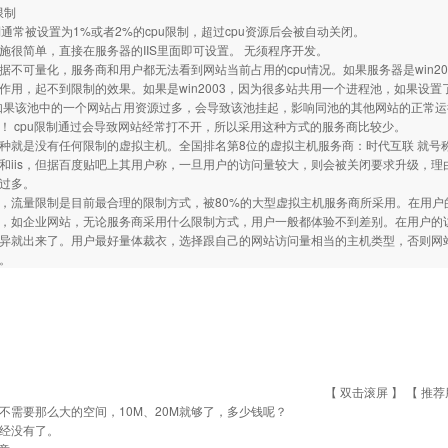
限制
制通常被设置为1%或者2%的cpu限制，超过cpu资源后会被自动关闭。
施很简单，直接在服务器的IIS里面即可设置。 无须程序开发。
据不可量化，服务商和用户都无法看到网站当前占用的cpu情况。如果服务器是win2000
作用，起不到限制的效果。如果是win2003，因为很多站共用一个进程池，如果设置了
如果该池中的一个网站占用资源过多，会导致该池挂起，影响同池的其他网站的正常
！ cpu限制通过会导致网站经常打不开，所以采用这种方式的服务商比较少。
种就是没有任何限制的虚拟主机。全国排名第8位的虚拟主机服务商：时代互联 就号
和iis，但据百度贴吧上其用户称，一旦用户的访问量较大，则会被关闭要求升级，理
过多。
，流量限制是目前最合理的限制方式，被80%的大型虚拟主机服务商所采用。在用户
，如企业网站，无论服务商采用什么限制方式，用户一般都体验不到差别。在用户的
异就出来了。用户最好量体裁衣，选择跟自己的网站访问量相当的主机类型，否则网
。
【 双击滚屏 】 【
推荐
不需要那么大的空间，10M、20M就够了，多少钱呢？
经没有了。