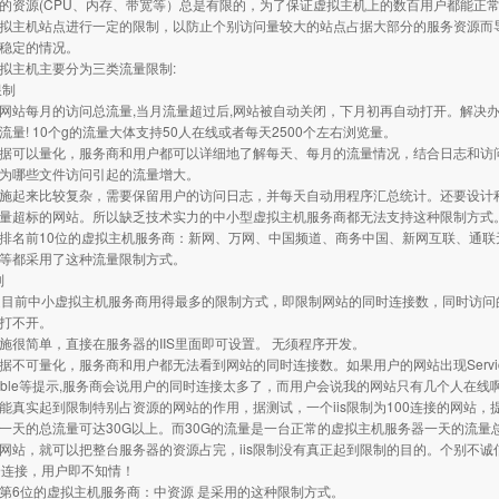
的资源(CPU、内存、带宽等）总是有限的，为了保证虚拟主机上的数百用户都能正
拟主机站点进行一定的限制，以防止个别访问量较大的站点占据大部分的服务资源而
稳定的情况。
拟主机主要分为三类流量限制:
限制
网站每月的访问总流量,当月流量超过后,网站被自动关闭，下月初再自动打开。解决
流量! 10个g的流量大体支持50人在线或者每天2500个左右浏览量。
据可以量化，服务商和用户都可以详细地了解每天、每月的流量情况，结合日志和访
为哪些文件访问引起的流量增大。
施起来比较复杂，需要保留用户的访问日志，并每天自动用程序汇总统计。还要设计
量超标的网站。所以缺乏技术实力的中小型虚拟主机服务商都无法支持这种限制方式
排名前10位的虚拟主机服务商：新网、万网、中国频道、商务中国、新网互联、通联
等都采用了这种流量限制方式。
制
制是目前中小虚拟主机服务商用得最多的限制方式，即限制网站的同时连接数，同时访问
打不开。
施很简单，直接在服务器的IIS里面即可设置。 无须程序开发。
据不可量化，服务商和用户都无法看到网站的同时连接数。如果用户的网站出现Servi
ailable等提示,服务商会说用户的同时连接太多了，而用户会说我的网站只有几个人在线啊
能真实起到限制特别占资源的网站的作用，据测试，一个iis限制为100连接的网站，提
一天的总流量可达30G以上。而30G的流量是一台正常的虚拟主机服务器一天的流量
网站，就可以把整台服务器的资源占完，iis限制没有真正起到限制的目的。个别不诚信
个连接，用户即不知情！
第6位的虚拟主机服务商：中资源 是采用的这种限制方式。