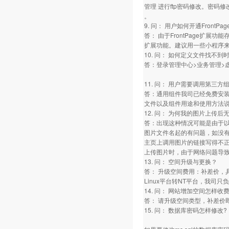
管理 进行ftp密码修改。密码
。
9. 问： 用户如何开通FrontP
答： 由于FrontPage扩展功
扩展功能。建议用一些小程序来实
10. 问： 如何定义文件找不
答：登录管理中心>业务管理>虚
11. 问： 用户需要调用第三
答：通用组件我司已经免费安装
文件以及组件用途和使用方法
12. 问： 为何我的图片上传后
答：出现这种情况可能是由于
图片文件名起的有问题，如没
主页上调用图片的链接写得不
上传图片时，由于网络问题导
13. 问： 空间升级与更换？
答： 升级空间费用：补差价，
Linux平台转NT平台，我司
14. 问： 网站增加空间怎样收费
答： 请升级空间类型，补差价
15. 问： 数据库密码怎样修改?