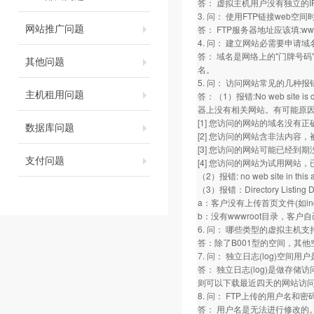
答： 虚拟主机用户没有独立的I
3. 问： 使用FTP链接web
网站推广问题
答： FTP服务器地址应该填:w
4. 问： 建立网站必需要申请域
答： 域名是网络上的"门牌号码
其他问题
名。
5. 问： 访问网站常见的几种报
主机租用问题
答：（1）报错:No web site is con
器上没有相关网站。有可能原
[1] 您访问的网站的域名没
数据库问题
[2] 您访问的网站含非法内容
[3] 您访问的网站可能已经到
支付问题
[4] 您访问的网站为试用网站
（2）报错: no web site 
（3）报错：Directory Listing Denie
a：客户没有上传首页文件(如inde
b：没有wwwroot目录，客户
6. 问： 哪些类型的虚拟主机
答：除了B001型的空间，其
7. 问： 独立日志(log)空间
答： 独立日志(log)是做存
则可以下载最近四天的网站访
8. 问： FTP上传的用户名和
答： 用户名是无法进行修改的