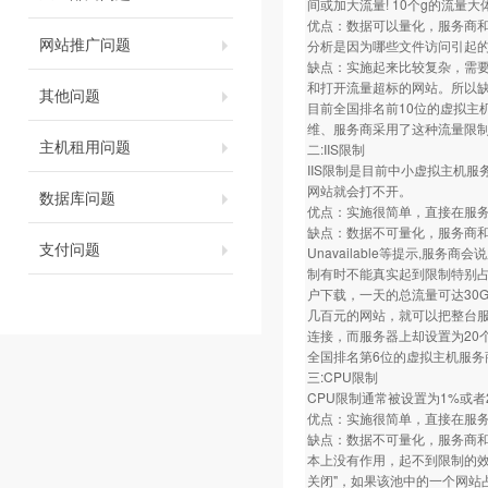
间或加大流量! 10个g的流量
优点：数据可以量化，服务商
网站推广问题
分析是因为哪些文件访问引起
缺点：实施起来比较复杂，需
和打开流量超标的网站。所以
其他问题
目前全国排名前10位的虚拟主
维、服务商采用了这种流量限
主机租用问题
二:IIS限制
IIS限制是目前中小虚拟主机
网站就会打不开。
数据库问题
优点：实施很简单，直接在服务
缺点：数据不可量化，服务商和用
支付问题
Unavailable等提示,服
制有时不能真实起到限制特别占资
户下载，一天的总流量可达30
几百元的网站，就可以把整台服务
连接，而服务器上却设置为20
全国排名第6位的虚拟主机服务
三:CPU限制
CPU限制通常被设置为1%或者
优点：实施很简单，直接在服务
缺点：数据不可量化，服务商和用
本上没有作用，起不到限制的效果
关闭"，如果该池中的一个网站