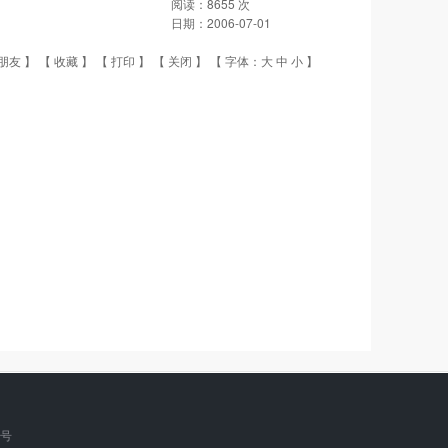
阅读：
8655
次
日期：
2006-07-01
朋友
】 【
收藏
】 【
打印
】 【
关闭
】 【 字体：
大
中
小
】
9号