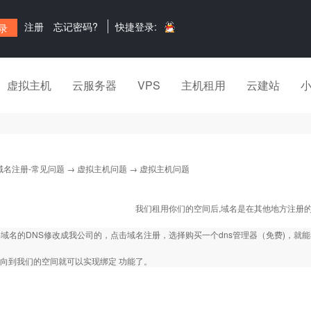
注册
忘记密码?
快捷登录:
虚拟主机
云服务器
VPS
主机租用
云建站
域名注册-常见问题
→
虚拟主机问题
→ 虚拟主机问题
我们租用你们的空间后,域名是在其他地方注册的
域名的DNS修改成我公司的，点击域名注册，选择购买一个dns管理器（免费)，就
指向到我们的空间就可以实现绑定 功能了。