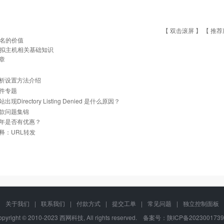
【 双击滚屏 】 【
推荐
名的价值
拟主机相关基础知识
章
析设置方法介绍
件专题
现Directory Listing Denied 是什么原因？
款问题集锦
年是否有优惠？
释：URL转发
关于我们
|
联系我们
|
付款方式
|
提交工单
|
常见问题
|
独立控制面板
opyright © 2010-2023 西网科技, All rights reserved. 备案号：
陕ICP备202300173