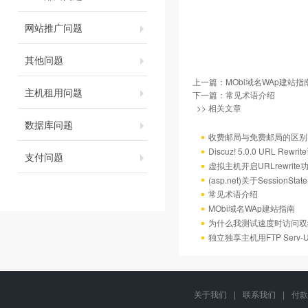
网站推广问题
其他问题
上一篇：
MObi域名WAp建站指
主机租用问题
下一篇：
常见术语介绍
>> 相关文章
数据库问题
收费邮局与免费邮局的区别
Discuz! 5.0.0 URL Rewr
支付问题
虚拟主机开启URLrewrit
(asp.net)关于Session
常见术语介绍
MObi域名WAp建站指南
为什么我测试速度时访问双
独立独享主机用FTP Serv
关于我们
|
联系我们
|
付款