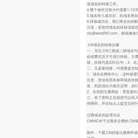
该域名的转移工作。
4.整个操作过程大约需要1-13
5.域名转入成功后，此域名将
6.转移成功后，我们将在你的
注意：若您对域名的转移流程
clp@west263.com
.CN域名的转移步骤
一、无论.CN三级或二级域名
处续费完后方可进行转移。欠
续，价格均是220元/年；2
二、凡是要转移，均需要提交
1、域名在网络中心：这时候
注意：营业执照名称和域名转移
改，则必须出示相关证明，由C
2、在别的注册商处：需直接向
三、有了密码之后就您可以转入
得密码，并在站点上提交后的5
过期域名的处理办法
CNNIC对于过期未交费的.
附件：下载.CN转移注册商申