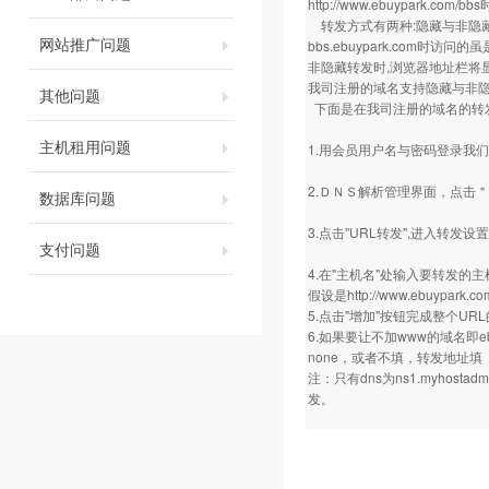
http://www.ebuypark.com/bbs
转发方式有两种:隐藏与非隐
网站推广问题
bbs.ebuypark.com时访问的虽
非隐藏转发时,浏览器地址栏将
我司注册的域名支持隐藏与非隐
其他问题
下面是在我司注册的域名的转
主机租用问题
1.用会员用户名与密码登录我
2.ＤＮＳ解析管理界面，点击
数据库问题
3.点击"URL转发",进入转发设
支付问题
4.在"主机名"处输入要转发的
假设是
http://www.ebuypark.co
5.点击"增加"按钮完成整个U
6.如果要让不加www的域名即eb
none，或者不填，转发地址
注：只有dns为ns1.myhosta
发。