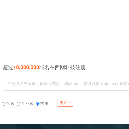
超过
域名在西网科技注册
10,000,000
全选
全不选
常用
更多>>