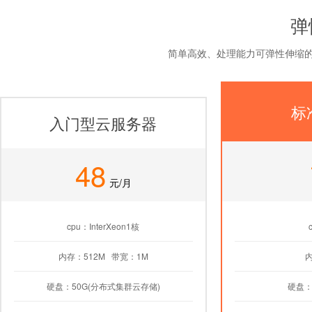
弹
简单高效、处理能力可弹性伸缩的
标
入门型云服务器
48
元/月
cpu：InterXeon1核
内存：512M 带宽：1M
硬盘：50G(分布式集群云存储)
硬盘：