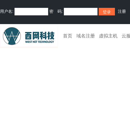
用户名:
密 码:
注册
首页
域名注册
虚拟主机
云