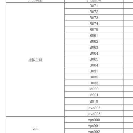
B071
B072
B073
B074
B075
B061
B062
B063
B064
B065
虚拟主机
B004
B031
B032
B033
M000
M001
B019
java006
java005
vps000
vps001
vps
vps002