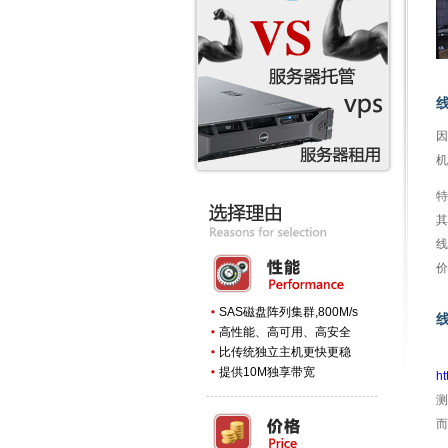
因
机
特
其
线
价
SAS磁盘阵列集群,800M/s
高性能、高可用、高安全
比传统独立主机更快更稳
提供10M独享带宽
ht
测
而