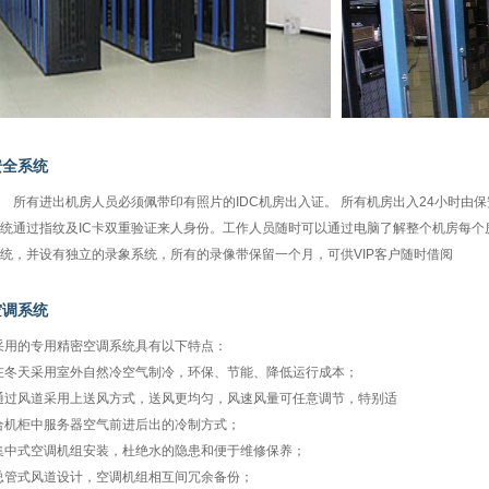
安全系统
有进出机房人员必须佩带印有照片的IDC机房出入证。 所有机房出入24小时由保
统通过指纹及IC卡双重验证来人身份。工作人员随时可以通过电脑了解整个机房每个
统，并设有独立的录象系统，所有的录像带保留一个月，可供VIP客户随时借阅
空调系统
采用的专用精密空调系统具有以下特点：
在冬天采用室外自然冷空气制冷，环保、节能、降低运行成本；
通过风道采用上送风方式，送风更均匀，风速风量可任意调节，特别适
合机柜中服务器空气前进后出的冷制方式；
集中式空调机组安装，杜绝水的隐患和便于维修保养；
总管式风道设计，空调机组相互间冗余备份；