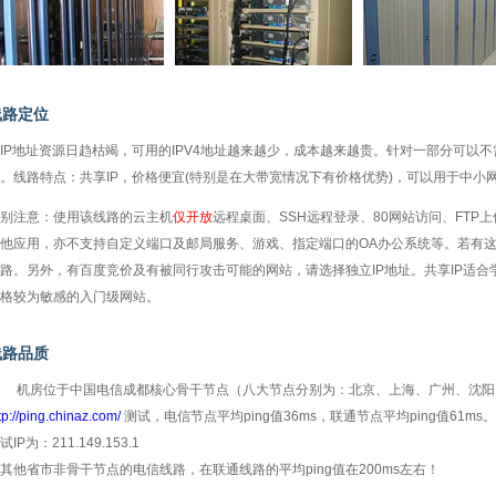
线路定位
IP地址资源日趋枯竭，可用的IPV4地址越来越少，成本越来越贵。针对一部分可以不
。线路特点：共享IP，价格便宜(特别是在大带宽情况下有价格优势)，可以用于中小
别注意：使用该线路的云主机
仅开放
远程桌面、SSH远程登录、80网站访问、FT
他应用，亦不支持自定义端口及邮局服务、游戏、指定端口的OA办公系统等。若有这
路。另外，有百度竞价及有被同行攻击可能的网站，请选择独立IP地址。共享IP适
格较为敏感的入门级网站。
线路品质
机房位于中国电信成都核心骨干节点（八大节点分别为：北京、上海、广州、沈阳
tp://ping.chinaz.com/
测试，电信节点平均ping值36ms，联通节点平均ping值61
试IP为：211.149.153.1
其他省市非骨干节点的电信线路，在联通线路的平均ping值在200ms左右！