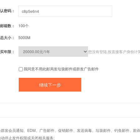
认密码：
邮箱数：
100个
总大小：
5000M
买年限：
您没有登陆,按直接客户身份计
我同意不用此邮局发垃圾邮件或群发广告邮件
适合群发会员通知、EDM、广告邮件、促销邮件、发送病毒、垃圾邮件、钓鱼邮件、欺诈
自动停止发件权限或关闭相关服务;