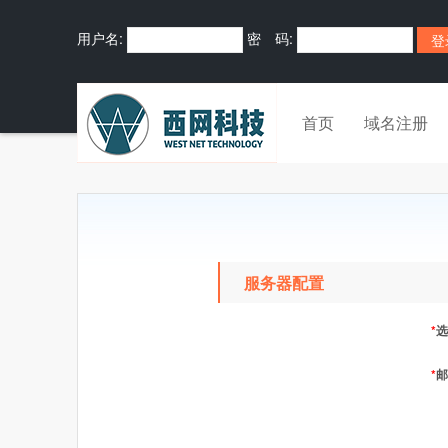
用户名:
密 码:
首页
域名注册
服务器配置
*
选
*
邮