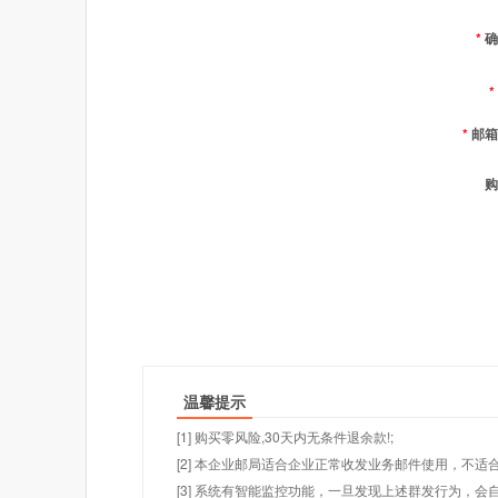
*
确
*
*
邮箱
购
温馨提示
[1] 购买零风险,30天内无条件退余款!;
[2] 本企业邮局适合企业正常收发业务邮件使用，不
[3] 系统有智能监控功能，一旦发现上述群发行为，会