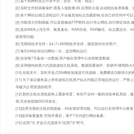
[1] 基于西网科技云计算平台，安全、可靠、稳定!;
[2] 实时文件防病毒保护,黑客入侵检测,IIS 应用防火墙,自动抵抗各类病毒、
[3] 各个网站以独立进程运行,不会被其他站点负载影响,在自己的空间中可以使用
[4] 功能强大控制面板,可以直接修改FTP密码,自行停止网站,自行绑定域名,
[5] 提供WEB上传文件、恢复备份、RAR压缩、RAR解压、站点重定向
级管理功能;
[6] 无障碍技术支持：24×7×365制技术支持，微笑面对任何用户。
[7] 每3分钟自动访问网站一次，监控网站运行.
[8] 自动每7天备份一次数据,用户能在管理中心自助恢复数据;
[9] 采用独特的第六代高级虚拟主机系统、数据双重保护、软硬件/透明防火
[10] 在线支付，实时开设,CDN网络加速器可供选购，免费赠送功能强大
[11] 为了保证服务器上所有虚拟主机用户站点均能正常稳定的运行，严禁上
等极为占用资源的程序。
[12] 新的主机在系统架构上重新布置，有别于业内一般的传统单机系统，
墙,完全效抵御DDOS攻击。
[13]业界完善的主机控制面板，40余项管理功能，可以自行在管理中心恢
[14]提供备案服务,空间开通后，请于7天内进行网站备案。
[15] 试用7天.开设方式选择为"试用7天"即可。