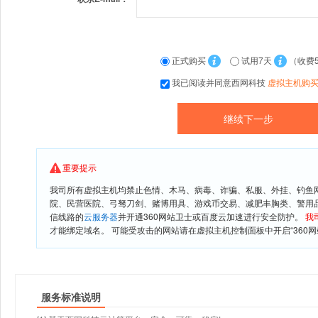
正式购买
试用7天
（收费
我已阅读并同意西网科技
虚拟主机购
重要提示
我司所有虚拟主机均禁止色情、木马、病毒、诈骗、私服、外挂、钓鱼
院、民营医院、弓驽刀剑、赌博用具、游戏币交易、减肥丰胸类、警用
信线路的
云服务器
并开通360网站卫士或百度云加速进行安全防护。
我
才能绑定域名。 可能受攻击的网站请在虚拟主机控制面板中开启“360网
服务标准说明