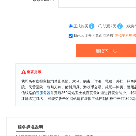
正式购买
试用7天
（收费
我已阅读并同意西网科技
虚拟主机购
重要提示
我司所有虚拟主机均禁止色情、木马、病毒、诈骗、私服、外挂、钓鱼
院、民营医院、弓驽刀剑、赌博用具、游戏币交易、减肥丰胸类、警用
信线路的
云服务器
并开通360网站卫士或百度云加速进行安全防护。
我
才能绑定域名。 可能受攻击的网站请在虚拟主机控制面板中开启“360网
服务标准说明