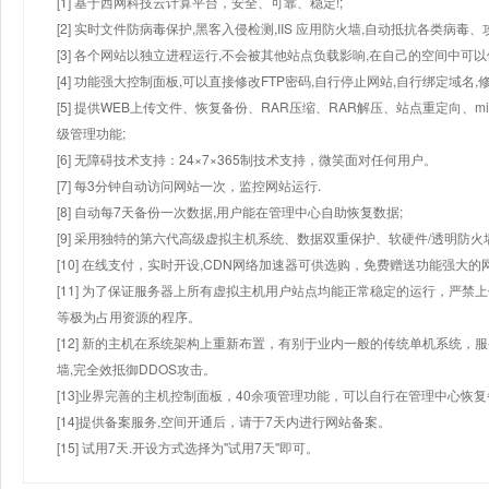
[1] 基于西网科技云计算平台，安全、可靠、稳定!;
[2] 实时文件防病毒保护,黑客入侵检测,IIS 应用防火墙,自动抵抗各类病毒、
[3] 各个网站以独立进程运行,不会被其他站点负载影响,在自己的空间中可以使用
[4] 功能强大控制面板,可以直接修改FTP密码,自行停止网站,自行绑定域名,
[5] 提供WEB上传文件、恢复备份、RAR压缩、RAR解压、站点重定向
级管理功能;
[6] 无障碍技术支持：24×7×365制技术支持，微笑面对任何用户。
[7] 每3分钟自动访问网站一次，监控网站运行.
[8] 自动每7天备份一次数据,用户能在管理中心自助恢复数据;
[9] 采用独特的第六代高级虚拟主机系统、数据双重保护、软硬件/透明防火
[10] 在线支付，实时开设,CDN网络加速器可供选购，免费赠送功能强大
[11] 为了保证服务器上所有虚拟主机用户站点均能正常稳定的运行，严禁上
等极为占用资源的程序。
[12] 新的主机在系统架构上重新布置，有别于业内一般的传统单机系统，
墙,完全效抵御DDOS攻击。
[13]业界完善的主机控制面板，40余项管理功能，可以自行在管理中心恢
[14]提供备案服务,空间开通后，请于7天内进行网站备案。
[15] 试用7天.开设方式选择为"试用7天"即可。