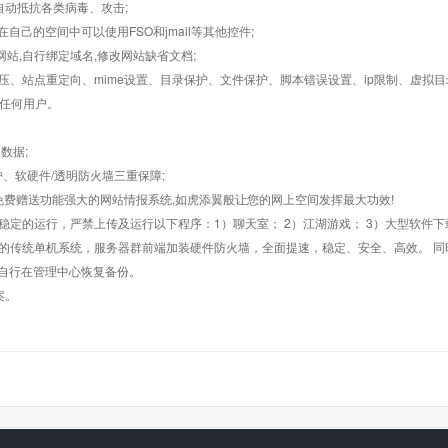
墙,自动抵抗各类病毒、攻击;
在自己的空间中可以使用FSO和jmail等其他控件;
止网站,自行绑定域名,修改网站缺省文档;
AR解压、站点重定向、mime设置、目录保护、文件保护、脚本错误设置、ip限制、虚拟
对任何用户。
数据;
护、软硬件/透明防火墙三重保障;
购，免费赠送功能强大的网站情报系统,如虎添翼般让您的网上空间发挥最大功效!
常稳定的运行，严禁上传及运行以下程序：1）聊天室； 2）江湖游戏； 3）大型软件下
般的传统单机系统，服务器群前端加装硬件防火墙，全面提速，稳定、安全、高效。 同时
以自行在管理中心恢复备份。
案。