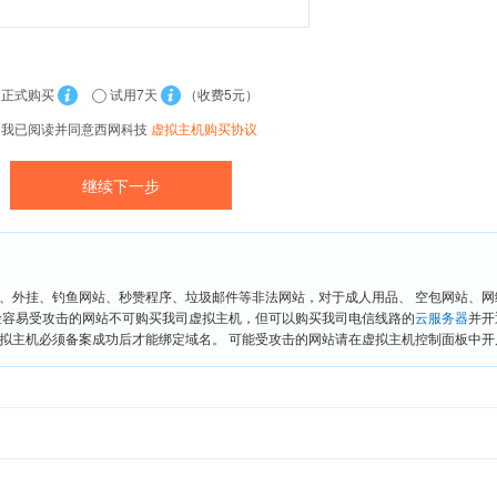
正式购买
试用7天
（收费5元）
我已阅读并同意西网科技
虚拟主机购买协议
、外挂、钓鱼网站、秒赞程序、垃圾邮件等非法网站，对于成人用品、 空包网站、
险容易受攻击的网站不可购买我司虚拟主机，但可以购买我司电信线路的
云服务器
并开
拟主机必须备案成功后才能绑定域名。 可能受攻击的网站请在虚拟主机控制面板中开启“