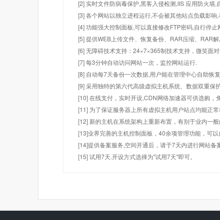
[2] 实时文件防病毒保护,黑客入侵检测,IIS 应用防火
[3] 各个网站以独立进程运行,不会被其他站点负载影响,
[4] 功能强大控制面板,可以直接修改FTP密码,自行停
[5] 提供WEB上传文件、恢复备份、RAR压缩、R
[6] 无障碍技术支持：24×7×365制技术支持，微笑面
[7] 每3分钟自动访问网站一次，监控网站运行.
[8] 自动每7天备份一次数据,用户能在管理中心自助恢复
[9] 采用独特的第六代高级虚拟主机系统、数据双重保
[10] 在线支付，实时开设,CDN网络加速器可供选
[11] 为了保证服务器上所有虚拟主机用户站点均能正
[12] 新的主机在系统架构上重新布置，有别于业内一
[13]业界完善的主机控制面板，40余项管理功能，可
[14]提供备案服务,空间开通后，请于7天内进行网站备
[15] 试用7天.开设方式选择为"试用7天"即可。