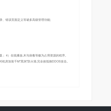
目录、错误页面定义等诸多高级管理功能;
载； 4）在线播放,木马病毒等极为占用资源的程序。
机房加装千M"黑洞"防火墙,完全效抵御DDOS攻击。